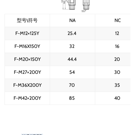
型号\符号
NA
NC
F-M12×125Y
25.4 
12 
F-M16X150Y
32 
16 
F-M20×150Y
44.4 
20 
F-M27×200Y
54 
30 
F-M36X200Y
70 
35 
F-M42×200Y
85 
40 