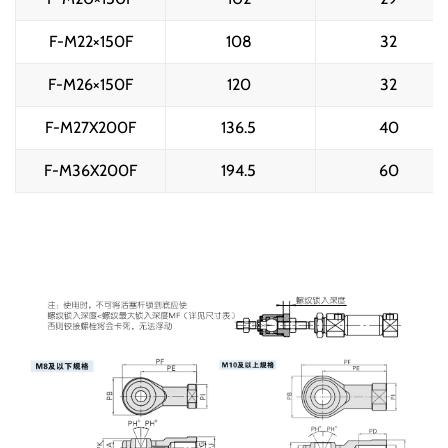
F-M22×150F
108 
32 
F-M26×150F
120 
32 
F-M27X200F
136.5 
40 
F-M36X200F
194.5 
60 