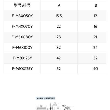
型号\符号
A
B
F-M3X050Y
15.5 
12 
F-M4X070Y
22 
16 
F-M5X080Y
28 
21 
F-M6X100Y
32 
24 
F-M8X125Y
42 
32 
F-M10X125Y
52 
40 