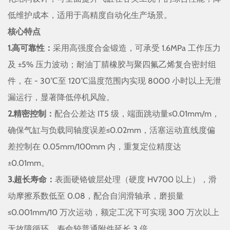
低维护成本，适用于高精度自动化生产场景。​
核心特点​
1.高可靠性：
采用高强度合金锻造，可承受 1.6MPa 工作压力
及 ±5% 压力波动；耐油丁腈橡胶与聚四氟乙烯复合密封组
件，在 - 30℃至 120℃温度范围内实现 8000 小时以上无泄
漏运行，显著降低停机风险。​
2.精密控制：
配合公差达 IT5 级，端面跳动量≤0.01mm/m，
确保气缸与负载同轴度误差≤0.02mm，活塞运动直线度偏
差控制在 0.05mm/100mm 内，重复定位精度达
±0.01mm。​
3.超长寿命：
表面硬铬镀层处理（硬度 HV700 以上），滑
动摩擦系数低至 0.08，配合自润滑轴承，磨损量
≤0.001mm/10 万次运动，额定工况下可实现 300 万次以上
无故障循环，寿命较普通附件延长 3 倍。​