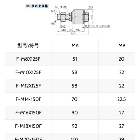
型号\符号
MA
MB
F-M8X125F
51 
20 
F-M10X125F
58 
22 
F-M12X125F
58 
22 
F-M14×150F
70 
22.5 
F-M16X150F
90 
27 
F-M18X150F
92 
27 
F-M20×150F
102 
29 