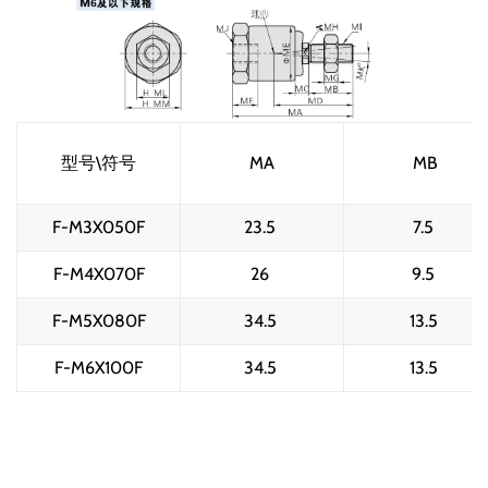
型号\符号
MA
MB
F-M3X050F
23.5 
7.5 
F-M4X070F
26 
9.5 
F-M5X080F
34.5 
13.5 
F-M6X100F
34.5 
13.5 