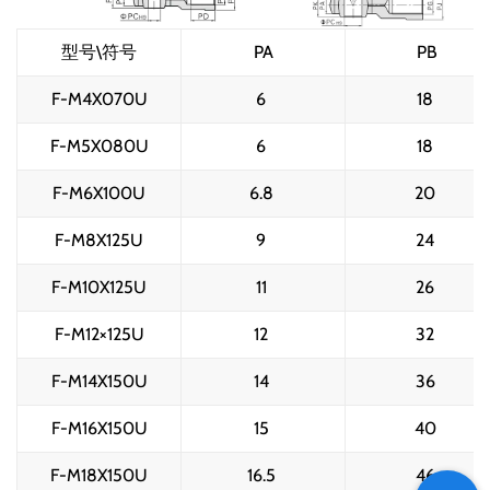
型号\符号
PA
PB
F-M4X070U
6 
18 
F-M5X080U
6 
18 
F-M6X100U
6.8 
20 
F-M8X125U
9 
24 
F-M10X125U
11 
26 
F-M12×125U
12 
32 
F-M14X150U
14 
36 
F-M16X150U
15 
40 
F-M18X150U
16.5 
46 