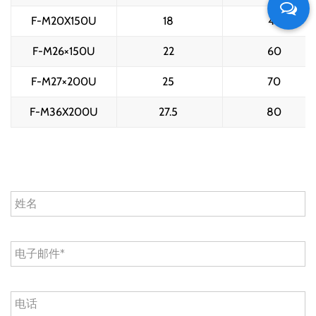
F-M20X150U
18 
46 
F-M26×150U
22 
60 
F-M27×200U
25 
70 
F-M36X200U
27.5 
80 