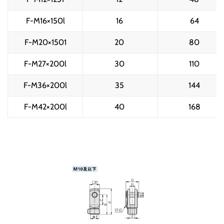
F-M16×150l
16 
64 
F-M20×1501
20 
80 
F-M27×200l
30 
110 
F-M36×200l
35 
144 
F-M42×200l
40 
168 