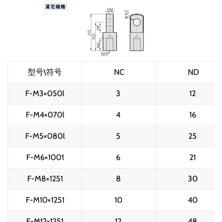
型号\符号
NC
ND
F-M3×050l
3 
12 
F-M4×070l
4 
16 
F-M5×080l
5 
25 
F-M6×1001
6 
21 
F-M8×1251
8 
30 
F-M10×1251
10 
40 
F-M12×1251
12 
48 