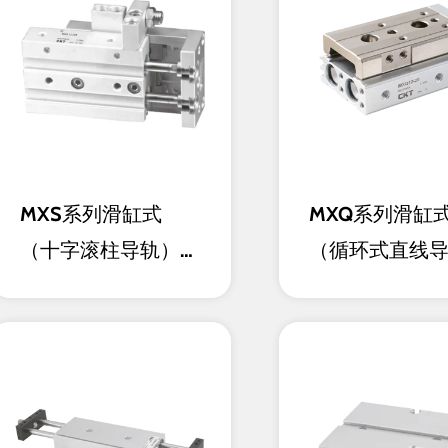
MXS系列滑缸式
MXQ系列滑缸
（十字滚柱导轨）双
（循环式直线
缸型
双缸型（Ø6~Ø