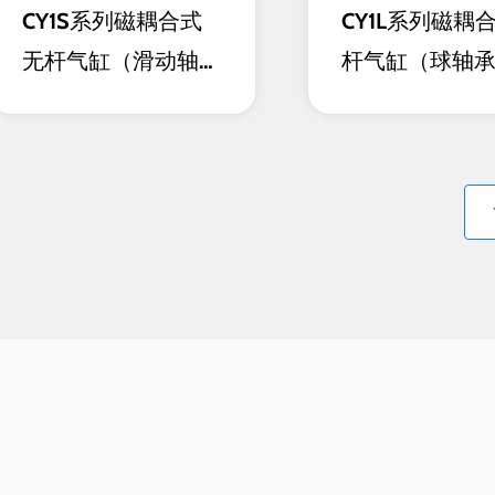
CY1S系列磁耦合式
CY1L系列磁耦
无杆气缸（滑动轴承
杆气缸（球轴
型）