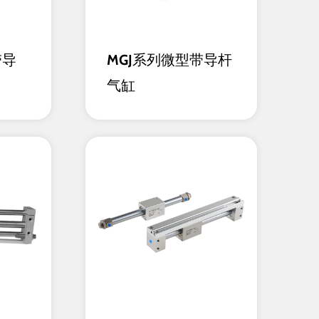
带导
MGJ系列微型带导杆
气缸