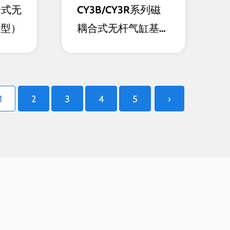
合式无
CY3B/CY3R系列磁
承型）
耦合式无杆气缸基本
型/直接安装型
1
2
3
4
5
›