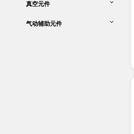
真空元件
AC系列气源处理器
扭子阀系列
精密减压阀
基本型真空发生器
气动辅助元件
电气比例阀
组合型真空发生器
流量控制阀/单向阀
电动气动调节器
输送型真空发生器
快转接头
数字式压力开关
多级真空发生器
消声器/堵头
真空过滤器
不锈钢快转接头
真空调节器
液压缓冲器
真空安全阀类
磁性开关
压力开关—表类
气管
真空吸盘