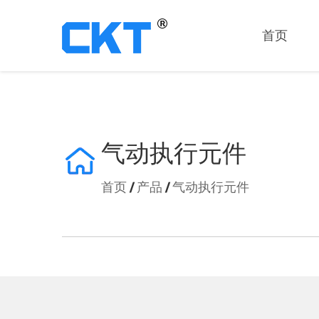
首页
CKT气动成立于2002年，并于2005年正式注册“CKT”品牌。
MHY2系列（支点开闭型）/凸轮式180°开闭型气爪
气动执行元件
首页
/
产品
/
气动执行元件