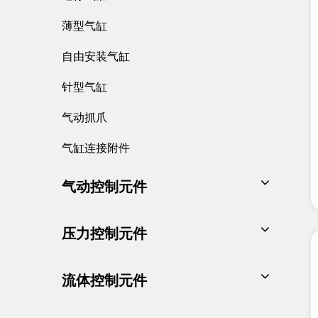
薄型气缸
自由安装气缸
针型气缸
气动抓爪
气缸连接附件
气动控制元件
电磁阀系列
压力控制元件
气控阀系列
A/B系列气源处理器
流体控制元件
手控阀系列
G系列气源处理器
机械阀系列
两通流体阀