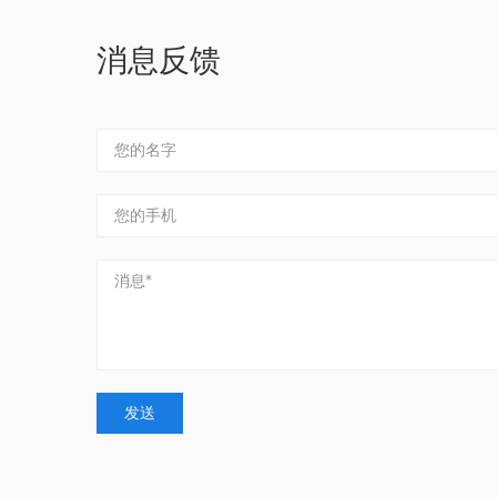
不锈钢快转接头
真空调节器
液压缓冲器
消息反馈
真空安全阀类
磁性开关
压力开关—表类
气管
真空吸盘