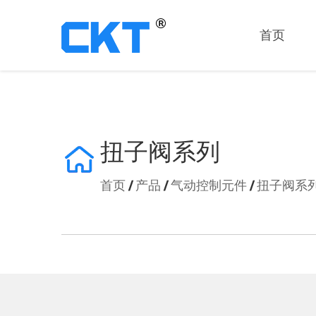
首页
CKT气动成立于2002年，并于2005年正式注册“CKT”品牌。
MHY2系列（支点开闭型）/凸轮式180°开闭型气爪
扭子阀系列
首页
/
产品
/
气动控制元件
/
扭子阀系