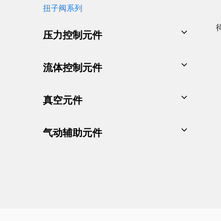
扭子阀系列
薄型气缸
压力控制元件
自由安装气缸
针型气缸
A/B系列气源处理器
流体控制元件
气动抓爪
G系列气源处理器
两通流体阀
真空元件
气缸连接附件
AC系列气源处理器
精密减压阀
基本型真空发生器
气动辅助元件
电气比例阀
组合型真空发生器
流量控制阀/单向阀
电动气动调节器
输送型真空发生器
快转接头
数字式压力开关
多级真空发生器
消声器/堵头
真空过滤器