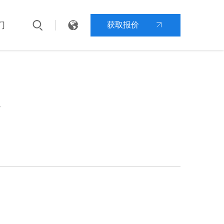
们
获取报价
端