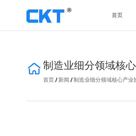
首页
CKT气动成立于2002年，并于2005年正式注册“CKT”品牌。
MHY2系列（支点开闭型）/凸轮式180°开闭型气爪
制造业细分领域核心
首页
/
新闻
/
制造业细分领域核心产业